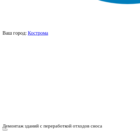
Ваш город:
Кострома
НАШИ УСЛУГИ ▾
О КОМПАНИИ
ПАРК ТЕХНИКИ
ВЫПОЛНЕННЫЕ
ЦЕНЫ
КОНТАКТЫ
РАБОТЫ
СКАЧАТЬ
ОТЗЫВЫ КЛИЕНТОВ
ВИДЕО
ПРЕЗЕНТАЦИЮ
СРО И ЛИЦЕНЗИИ
Демонтаж зданий с переработкой отходов сноса