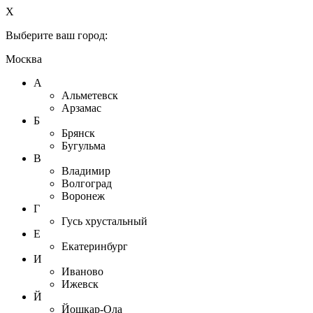
X
Выберите ваш город:
Москва
А
Альметевск
Арзамас
Б
Брянск
Бугульма
В
Владимир
Волгоград
Воронеж
Г
Гусь хрустальный
Е
Екатеринбург
И
Иваново
Ижевск
Й
Йошкар-Ола