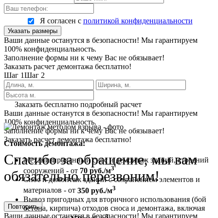
Я согласен с
политикой конфиденциальности
Указать размеры
Ваши данные останутся в безопасности! Мы гарантируем
100% конфиденциальность.
Заполнение формы ни к чему Вас не обязывает!
Заказать расчет демонтажа бесплатно!
Шаг 1
Шаг 2
Заказать бесплатно подробный расчет
Ваши данные останутся в безопасности! Мы гарантируем
100% конфиденциальность.
Заполнение формы ни к чему Вас не обязывает!
Заказать расчет демонтажа бесплатно!
Стоимость демонтажа:
Спасибо за обращение, мы вам
Механизированный снос и демонтаж зданий, строений
3
сооружений - от
70 руб./м
обязательно перезвоним!
Снос и демонтаж зданий с сохранением элементов и
3
материалов - от
350 руб./м
Вывоз пригодных для вторичного использования (бой
Повторить
бетона, кирпича) отходов сноса и демонтажа, включая
Ваши данные останутся в безопасности! Мы гарантируем
3