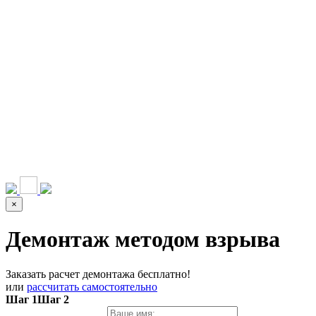
НАШИ УСЛУГИ ▾
О КОМПАНИИ
ПАРК ТЕХНИКИ
ВЫПОЛНЕННЫЕ
ЦЕНЫ
КОНТАКТЫ
РАБОТЫ
СКАЧАТЬ
ОТЗЫВЫ КЛИЕНТОВ
ВИДЕО
ПРЕЗЕНТАЦИЮ
СРО И ЛИЦЕНЗИИ
×
Демонтаж методом взрыва
Заказать расчет демонтажа бесплатно!
или
рассчитать самостоятельно
Шаг 1
Шаг 2