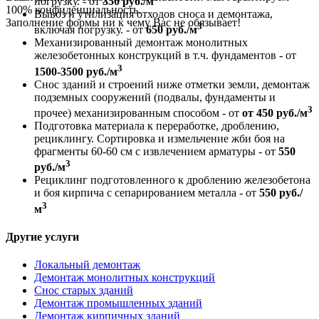
погрузку. - от
350 руб./м
100% конфиденциальность.
Вывоз и утилизация отходов сноса и демонтажа,
Заполнение формы ни к чему Вас не обязывает!
3
включая погрузку. - от
650 руб./м
Механизированный демонтаж монолитных
железобетонных конструкций в т.ч. фундаментов - от
3
1500-3500 руб./м
Снос зданий и строений ниже отметки земли, демонтаж
подземных сооружений (подвалы, фундаменты и
3
прочее) механизированным способом - от
от 450 руб./м
Подготовка материала к переработке, дроблению,
рециклингу. Сортировка и измельчение жби боя на
фрагменты 60-60 см с извлечением арматуры - от
550
3
руб./м
Рециклинг подготовленного к дроблению железобетона
и боя кирпича с сепарированием металла - от
550 руб./
3
м
Другие услуги
Локальный демонтаж
Демонтаж монолитных конструкций
Снос старых зданий
Демонтаж промышленных зданий
Демонтаж кирпичных зданий