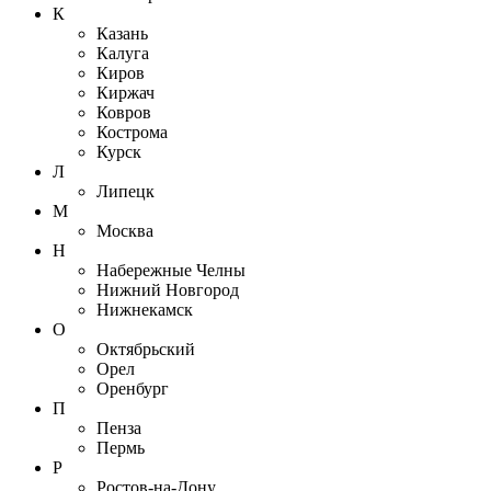
К
Казань
Калуга
Киров
Киржач
Ковров
Кострома
Курск
Л
Липецк
М
Москва
Н
Набережные Челны
Нижний Новгород
Нижнекамск
О
Октябрьский
Орел
Оренбург
П
Пенза
Пермь
Р
Ростов-на-Дону