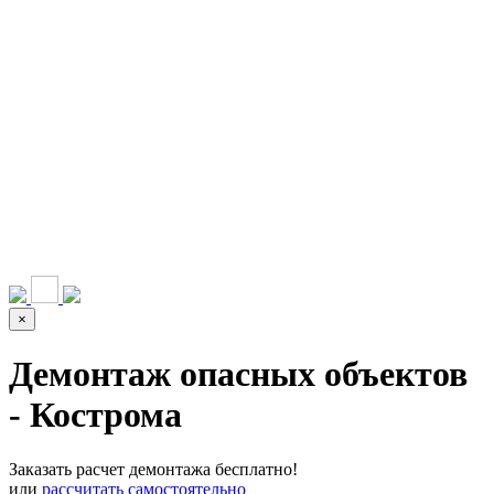
НАШИ УСЛУГИ ▾
О КОМПАНИИ
ПАРК ТЕХНИКИ
ВЫПОЛНЕННЫЕ
ЦЕНЫ
КОНТАКТЫ
РАБОТЫ
СКАЧАТЬ
ОТЗЫВЫ КЛИЕНТОВ
ВИДЕО
ПРЕЗЕНТАЦИЮ
СРО И ЛИЦЕНЗИИ
×
Демонтаж опасных объектов
- Кострома
Заказать расчет демонтажа бесплатно!
или
рассчитать самостоятельно