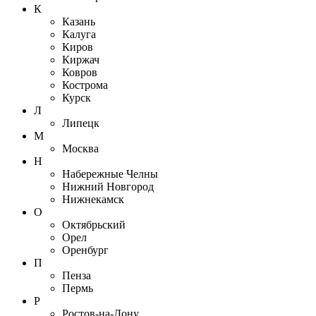
К
Казань
Калуга
Киров
Киржач
Ковров
Кострома
Курск
Л
Липецк
М
Москва
Н
Набережные Челны
Нижний Новгород
Нижнекамск
О
Октябрьский
Орел
Оренбург
П
Пенза
Пермь
Р
Ростов-на-Дону