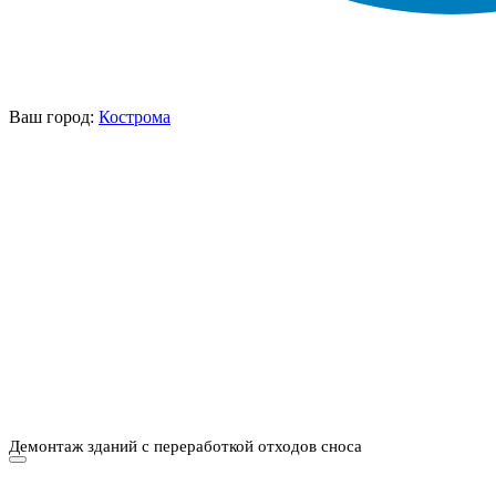
Ваш город:
Кострома
НАШИ УСЛУГИ ▾
О КОМПАНИИ
ПАРК ТЕХНИКИ
ВЫПОЛНЕННЫЕ
ЦЕНЫ
КОНТАКТЫ
РАБОТЫ
СКАЧАТЬ
ОТЗЫВЫ КЛИЕНТОВ
ВИДЕО
ПРЕЗЕНТАЦИЮ
СРО И ЛИЦЕНЗИИ
Демонтаж зданий с переработкой отходов сноса