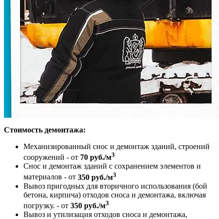
Повторить
Ваши данные останутся в безопасности! Мы гарантируем
100% конфиденциальность.
Заполнение формы ни к чему Вас не обязывает!
Стоимость демонтажа:
Механизированный снос и демонтаж зданий, строений
3
сооружений - от
70 руб./м
Снос и демонтаж зданий с сохранением элементов и
3
материалов - от
350 руб./м
Вывоз пригодных для вторичного использования (бой
бетона, кирпича) отходов сноса и демонтажа, включая
3
погрузку. - от
350 руб./м
Вывоз и утилизация отходов сноса и демонтажа,