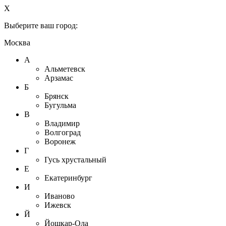
X
Выберите ваш город:
Москва
А
Альметевск
Арзамас
Б
Брянск
Бугульма
В
Владимир
Волгоград
Воронеж
Г
Гусь хрустальный
Е
Екатеринбург
И
Иваново
Ижевск
Й
Йошкар-Ола