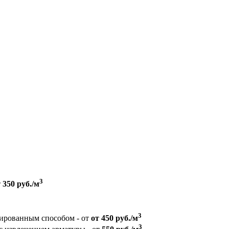
3
т
350 руб./м
3
зированным способом - от
от 450 руб./м
3