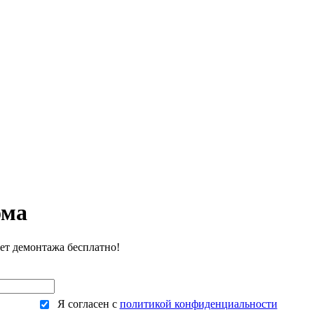
ЕНЫ
ВЫПОЛНЕННЫЕ РАБОТЫ
КОНТАКТЫ
ОТЗЫВЫ КЛИЕНТОВ
ЕНЫ
ВЫПОЛНЕННЫЕ РАБОТЫ
КОНТАКТЫ
ОТЗЫВЫ КЛИЕНТОВ
ома
чет демонтажа бесплатно!
Я согласен с
политикой конфиденциальности