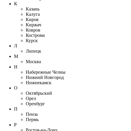
К
Казань
Калуга
Киров
Киржач
Ковров
Кострома
Курск
Л
Липецк
М
Москва
Н
Набережные Челны
Нижний Новгород
Нижнекамск
О
Октябрьский
Орел
Оренбург
П
Пенза
Пермь
Р
Ростов-на-Дону