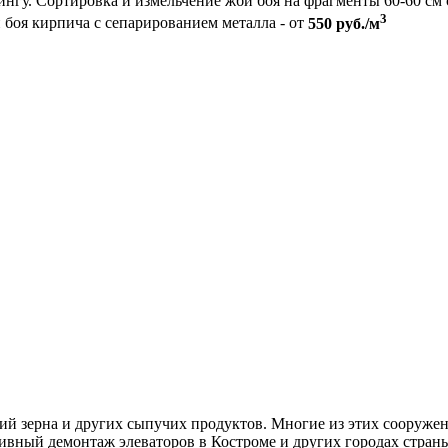
ингу. Сортировка и измельчение жби боя на фрагменты 60-60 см 
3
боя кирпича с сепарированием металла - от
550 руб./м
й зерна и других сыпучих продуктов. Многие из этих сооружени
ивный демонтаж элеваторов в Костроме и других городах стран