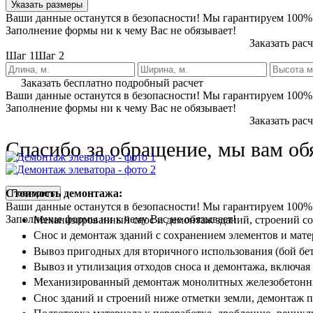
Указать размеры
Ваши данные останутся в безопасности! Мы гарантируем 100%
Заполнение формы ни к чему Вас не обязывает!
Заказать рас
Шаг 1
Шаг 2
Заказать бесплатно подробный расчет
Ваши данные останутся в безопасности! Мы гарантируем 100%
Заполнение формы ни к чему Вас не обязывает!
Заказать рас
Спасибо за обращение, мы вам об
Стоимость демонтажа:
Повторить
Ваши данные останутся в безопасности! Мы гарантируем 100%
Заполнение формы ни к чему Вас не обязывает!
Механизированный снос и демонтаж зданий, строений с
Снос и демонтаж зданий с сохранением элементов и мате
Вывоз пригодных для вторичного использования (бой бето
Вывоз и утилизация отходов сноса и демонтажа, включая 
Механизированный демонтаж монолитных железобетонных
Снос зданий и строений ниже отметки земли, демонтаж 