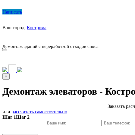
Написать
Ваш город:
Кострома
О КОМПАНИИ
ПАРК ТЕХНИКИ
НАШИ УСЛУГИ ▾
Ц
Демонтаж зданий с переработкой отходов сноса
О КОМПАНИИ
ПАРК ТЕХНИКИ
НАШИ УСЛУГИ ▾
Ц
×
Демонтаж элеваторов - Костр
Заказать рас
или
рассчитать самостоятельно
Шаг 1
Шаг 2