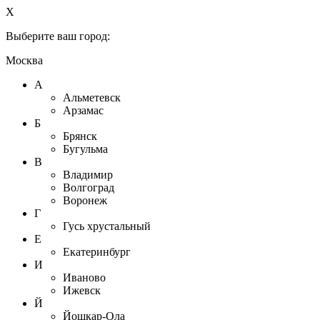
X
Выберите ваш город:
Москва
А
Альметевск
Арзамас
Б
Брянск
Бугульма
В
Владимир
Волгоград
Воронеж
Г
Гусь хрустальный
Е
Екатеринбург
И
Иваново
Ижевск
Й
Йошкар-Ола