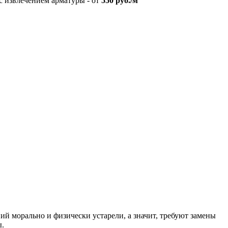
с извлечением арматуры - от
550 руб./м
й морально и физически устарели, а значит, требуют замены
ы.