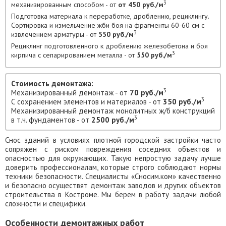
3
механизированным способом - от
от 450 руб./м
Подготовка материала к переработке, дроблению, рециклингу.
Сортировка и измельчение жби боя на фрагменты 60-60 см с
3
извлечением арматуры - от
550 руб./м
Рециклинг подготовленного к дроблению железобетона и боя
3
кирпича с сепарированием металла - от
550 руб./м
Стоимость демонтажа:
3
Механизированный демонтаж - от
70 руб./м
3
С сохранением элементов и материалов - от
350 руб./м
Механизированный демонтаж монолитных ж/б конструкций
3
в т.ч. фундаментов - от
2500 руб./м
Снос зданий в условиях плотной городской застройки часто
сопряжен с риском повреждения соседних объектов и
опасностью для окружающих. Такую непростую задачу лучше
доверить профессионалам, которые строго соблюдают нормы
техники безопасности. Специалисты «Сносим.ком» качественно
и безопасно осуществят демонтаж заводов и других объектов
строительства в Костроме. Мы берем в работу задачи любой
сложности и специфики.
Особенности демонтажных работ