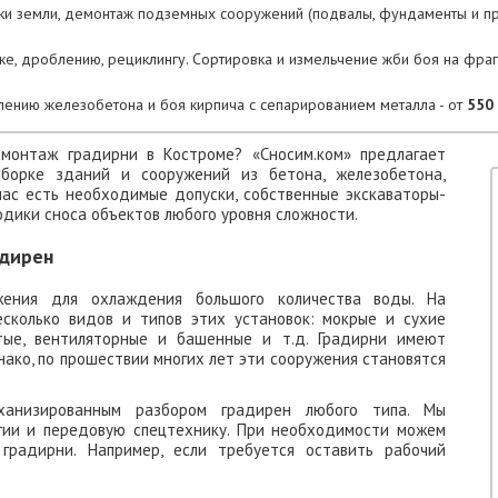
тки земли, демонтаж подземных сооружений (подвалы, фундаменты и 
ке, дроблению, рециклингу. Сортировка и измельчение жби боя на фра
лению железобетона и боя кирпича с сепарированием металла - от
550 
монтаж градирни в Костроме? «Сносим.ком» предлагает
зборке зданий и сооружений из бетона, железобетона,
нас есть необходимые допуски, собственные экскаваторы-
дики сноса объектов любого уровня сложности.
адирен
жения для охлаждения большого количества воды. На
сколько видов и типов этих установок: мокрые и сухие
ытые, вентиляторные и башенные и т.д. Градирни имеют
ако, по прошествии многих лет эти сооружения становятся
ханизированным разбором градирен любого типа. Мы
гии и передовую спецтехнику. При необходимости можем
градирни. Например, если требуется оставить рабочий