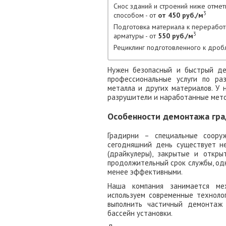
Снос зданий и строений ниже отме
3
способом - от
от 450 руб./м
Подготовка материала к переработ
3
арматуры - от
550 руб./м
Рециклинг подготовленного к дроб
Нужен безопасный и быстрый де
профессиональные услуги по ра
металла и других материалов. У 
разрушители и наработанные мето
Особенности демонтажа гр
Градирни – специальные соору
сегодняшний день существует не
(драйкулеры), закрытые и откр
продолжительный срок службы, одн
менее эффективными.
Наша компания занимается ме
используем современные техноло
выполнить частичный демонтаж 
бассейн установки.