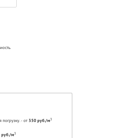
ность.
3
 погрузку. - от
350 руб./м
3
 руб./м