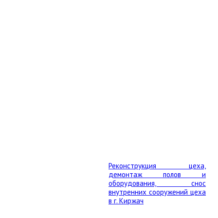
Реконструкция цеха,
демонтаж полов и
оборудования, снос
внутренних сооружений цеха
в г. Киржач