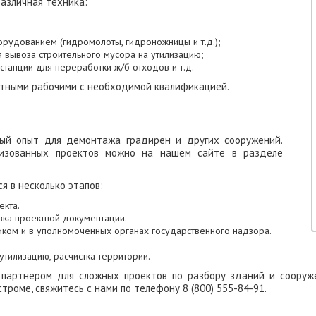
азличная техника:
орудованием (гидромолоты, гидроножницы и т.д.);
 вывоза строительного мусора на утилизацию;
танции для переработки ж/б отходов и т.д.
ытными рабочими с необходимой квалификацией.
ый опыт для демонтажа градирен и других сооружений.
лизованных проектов можно на нашем сайте в разделе
 в несколько этапов:
екта.
ка проектной документации.
чиком и в уполномоченных органах государственного надзора.
тилизацию, расчистка территории.
 партнером для сложных проектов по разбору зданий и сооруже
троме, свяжитесь с нами по телефону 8 (800) 555-84-91.