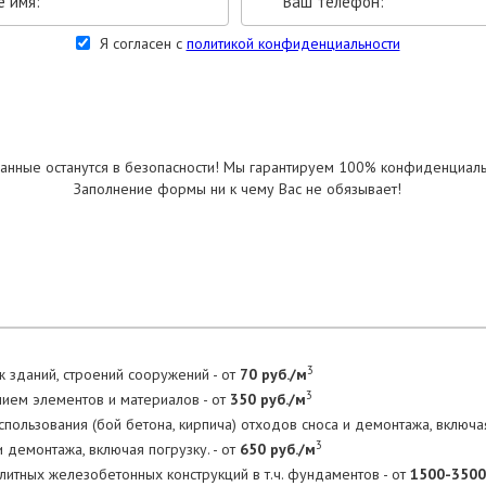
Я согласен с
политикой конфиденциальности
УКАЗАТЬ РАЗМЕРЫ
анные останутся в безопасности! Мы гарантируем 100% конфиденциаль
Заполнение формы ни к чему Вас не обязывает!
3
 зданий, строений сооружений - от
70 руб./м
3
нием элементов и материалов - от
350 руб./м
пользования (бой бетона, кирпича) отходов сноса и демонтажа, включая
3
 демонтажа, включая погрузку. - от
650 руб./м
тных железобетонных конструкций в т.ч. фундаментов - от
1500-3500