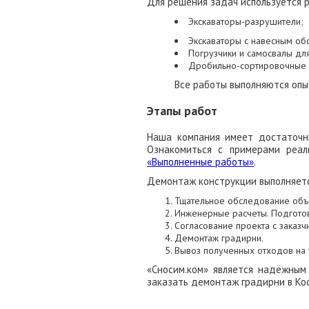
Для решения задач используется р
Экскаваторы-разрушители;
Экскаваторы с навесным об
Погрузчики и самосвалы для
Дробильно-сортировочные с
Все работы выполняются оп
Этапы работ
Наша компания имеет достаточн
Ознакомиться с примерами реа
«Выполненные работы»
.
Демонтаж конструкции выполняется
Тщательное обследование объ
Инженерные расчеты. Подготов
Согласование проекта с заказ
Демонтаж градирни.
Вывоз полученных отходов на у
«Сносим.ком» является надёжным
заказать демонтаж градирни в Кос